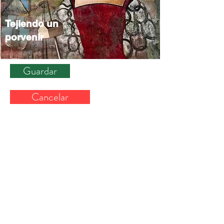
Tejiendo un
porvenir
Guardar
Cancelar
+
507 6678 0065
rrodriguez@menucreativo.com