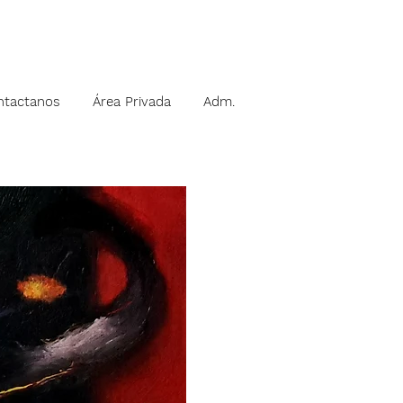
ntactanos
Área Privada
Adm.