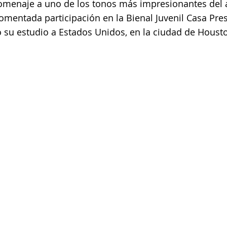
homenaje a uno de los tonos más impresionantes del a
omentada participación en la Bienal Juvenil Casa Pre
 su estudio a Estados Unidos, en la ciudad de Houst
+ 507 6678 0065
rrodriguez@menucreativo.com