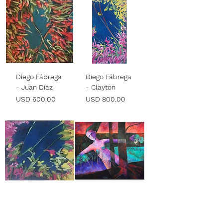
Diego Fábrega
Diego Fábrega
- Juan Díaz
- Clayton
Precio
Precio
USD 600.00
USD 800.00
Diego Fábrega
Coqui
- Albrook
Calderón -
Inter-
Precio
USD 675.00