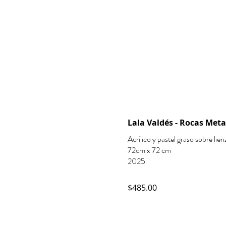
Lala Valdés - Rocas Met
Acrílico y pastel graso sobre lien
72cm x 72 cm
2025
$485.00