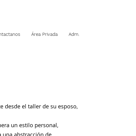
ntactanos
Área Privada
Adm.
 desde el taller de su esposo,
era un estilo personal,
a una abstracción de