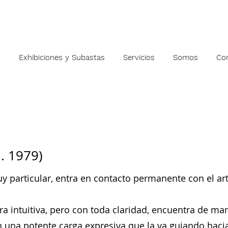
s
Exhibiciones y Subastas
Servicios
Somos
Co
. 1979)
 particular, entra en contacto permanente con el arte
a intuitiva, pero con toda claridad, encuentra de man
on una potente carga expresiva que la va guiando haci