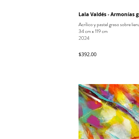
Lala Valdés - Armonías g
Acrílico y pastel graso sobre lien
34 cm x 119 cm
2024
$392.00