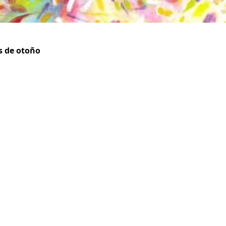
s de otoño
+ 507 6678 0065
rrodriguez@menucreativo.com