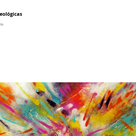
eológicas
zo