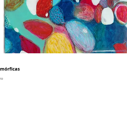
amórficas
zo