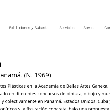
s
Exhibiciones y Subastas
Servicios
Somos
Co
n
anamá. (N. 1969)
Artes Plásticas en la Academia de Bellas Artes Ganexa
urado en diferentes concursos de pintura, dibujo y mu
l y colectivamente en Panamá, Estados Unidos, Cuba 
íricos y la figuración concreta, bajo una propuesta e