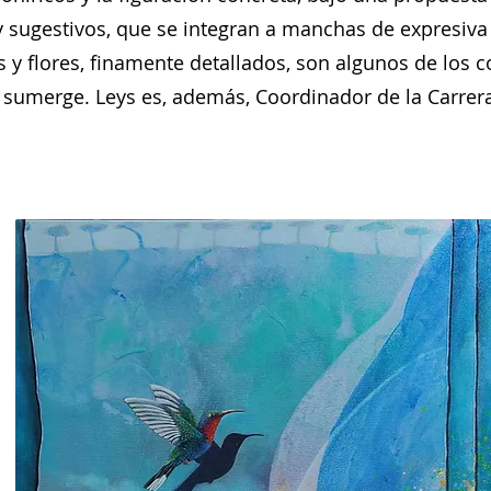
y sugestivos, que se integran a manchas de expresiva
os y flores, finamente detallados, son algunos de los
 sumerge. Leys es, además, Coordinador de la Carrera 