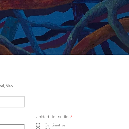
el, óleo
Unidad de medida
*
Centímetros