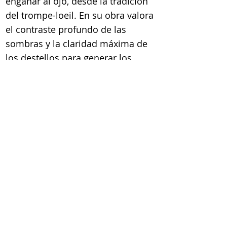
engañar al ojo, desde la tradición
del trompe-loeil. En su obra valora
el contraste profundo de las
sombras y la claridad máxima de
los destellos para generar los
contornos de objetos, como
brochas, llaves, candados, cintas y
tachuelas, usualmente colocados
sobre fondo de colores lisos. Ana
Lida ha participado de múltiples
subastas benéficas y exhibiciones
en importantes galerías, dentro y
fuera de Panamá.