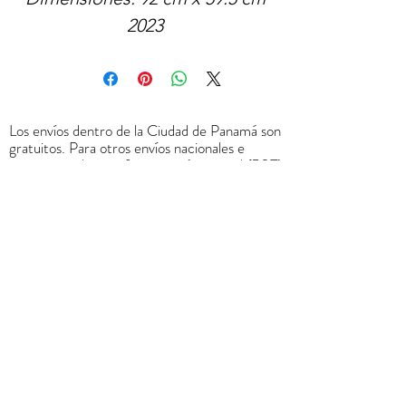
2023
Los envíos dentro de la Ciudad de Panamá son
gratuitos. Para otros envíos nacionales e
internacionales por favor contáctanos al
(507)
6678-0065
o a través de
rrodriguez@menucreativo.com
para indicarle
el costo adicional y coordinar el envío