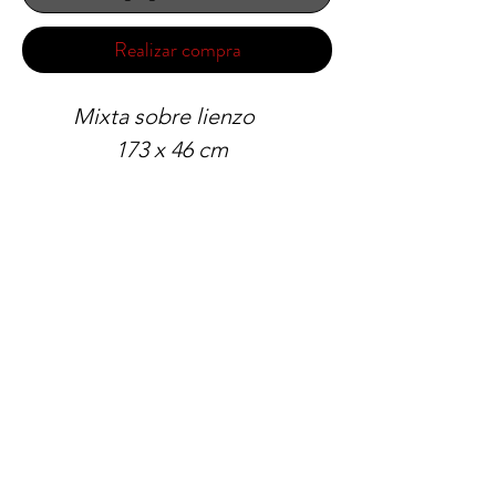
Realizar compra
Mixta sobre lienzo
173 x 46 cm
2022
Los envíos dentro de la Ciudad de Panamá son
gratuitos. Para otros envíos nacionales e
internacionales por favor contáctanos al
(507)
6678-0065
o a través de
rrodriguez@menucreativo.com
para indicarle
el costo adicional y coordinar el envío