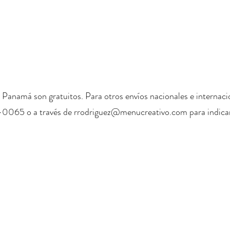
 Panamá son gratuitos. Para otros envíos nacionales e internaci
-0065 o a través de
rrodriguez@menucreativo.com
para indicar
+ 507 6678 0065
rrodriguez@menucreativo.com