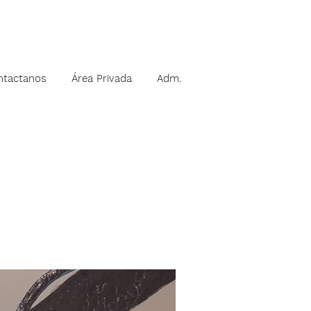
ntactanos
Área Privada
Adm.