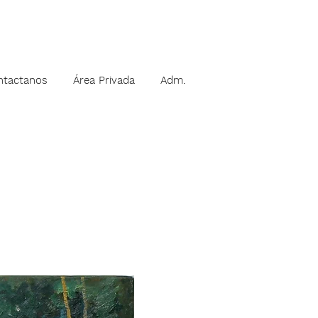
ntactanos
Área Privada
Adm.