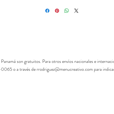
 Panamá son gratuitos. Para otros envíos nacionales e internaci
-0065 o a través de
rrodriguez@menucreativo.com
para indicar
+ 507 6678 0065
rrodriguez@menucreativo.com