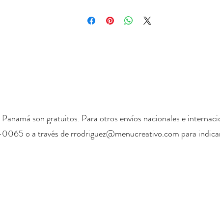
 Panamá son gratuitos. Para otros envíos nacionales e internaci
-0065 o a través de
rrodriguez@menucreativo.com
para indicar
+ 507 6678 0065
rrodriguez@menucreativo.com