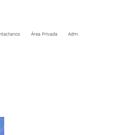
ntactanos
Área Privada
Adm.