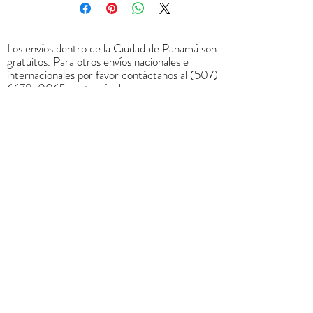
Los envíos dentro de la Ciudad de Panamá son
gratuitos. Para otros envíos nacionales e
internacionales por favor contáctanos al
(507)
6678-0065
o a través de
rrodriguez@menucreativo.com
para indicarle
el costo adicional y coordinar el envío
+
507 6678 0065
rrodriguez@menucreativo.com