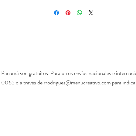
 Panamá son gratuitos. Para otros envíos nacionales e internaci
-0065 o a través de
rrodriguez@menucreativo.com
para indicar
+ 507 6678 0065
rrodriguez@menucreativo.com