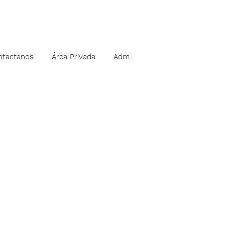
ntactanos
Área Privada
Adm.