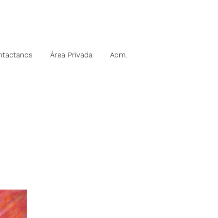
ntactanos
Área Privada
Adm.