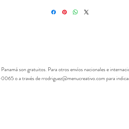
 Panamá son gratuitos. Para otros envíos nacionales e internaci
-0065 o a través de
rrodriguez@menucreativo.com
para indicar
+ 507 6678 0065
rrodriguez@menucreativo.com