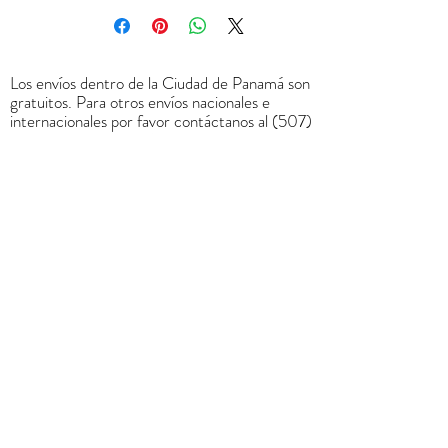
Los envíos dentro de la Ciudad de Panamá son
gratuitos. Para otros envíos nacionales e
internacionales por favor contáctanos al
(507)
6678-0065
o a través de
rrodriguez@menucreativo.com
para indicarle
el costo adicional y coordinar el envío
+
507 6678 0065
rrodriguez@menucreativo.com