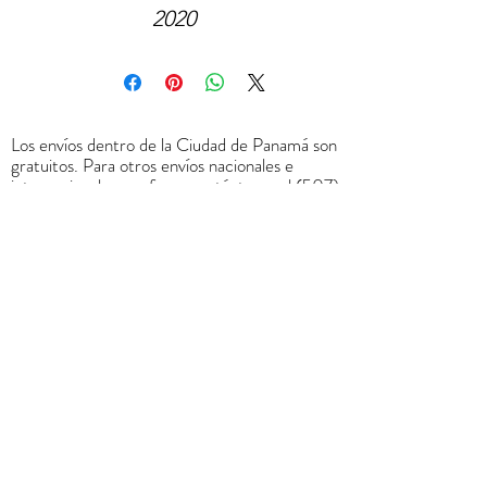
2020
Los envíos dentro de la Ciudad de Panamá son
gratuitos. Para otros envíos nacionales e
internacionales por favor contáctanos al
(507)
6678-0065
o a través de
rrodriguez@menucreativo.com
para indicarle
el costo adicional y coordinar el envío
+
507 6678 0065