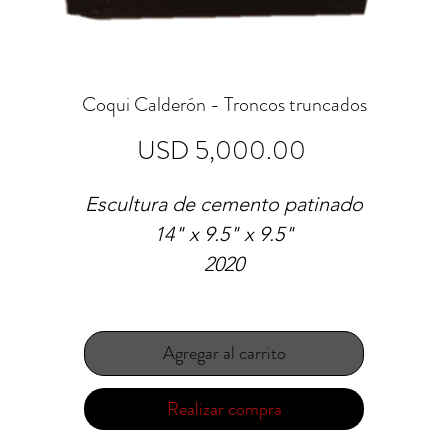
Coqui Calderón - Troncos truncados
Precio
USD 5,000.00
Escultura de cemento patinado
14" x 9.5" x 9.5"
2020
Agregar al carrito
Realizar compra