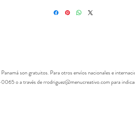
 Panamá son gratuitos. Para otros envíos nacionales e internaci
-0065 o a través de
rrodriguez@menucreativo.com
para indicar
+ 507 6678 0065
rrodriguez@menucreativo.com