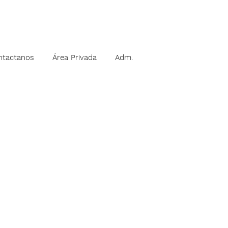
ntactanos
Área Privada
Adm.