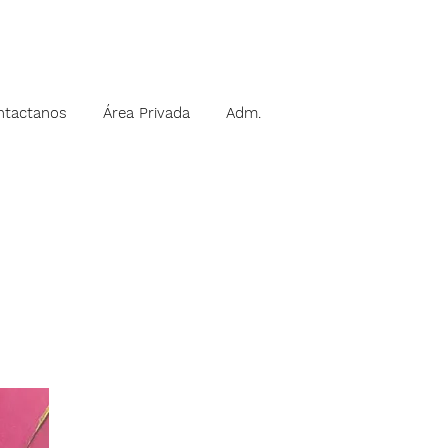
ntactanos
Área Privada
Adm.