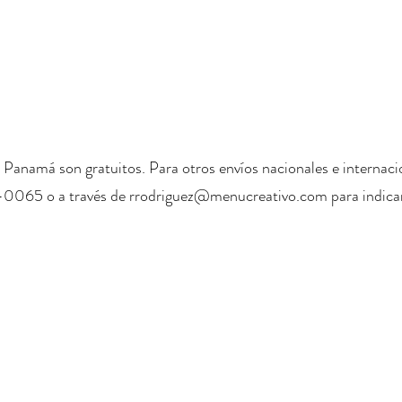
 Panamá son gratuitos. Para otros envíos nacionales e internaci
-0065 o a través de
rrodriguez@menucreativo.com
para indicar
+ 507 6678 0065
rrodriguez@menucreativo.com