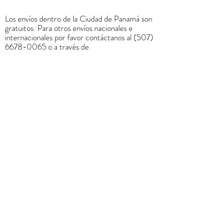
Los envíos dentro de la Ciudad de Panamá son
gratuitos. Para otros envíos nacionales e
internacionales por favor contáctanos al
(507)
6678-0065
o a través de
rrodriguez@menucreativo.com
para indicarle
el costo adicional y coordinar el envío
+
507 6678 0065
rrodriguez@menucreativo.com
Área de colaboradores