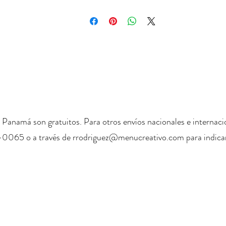
 Panamá son gratuitos. Para otros envíos nacionales e internaci
-0065 o a través de
rrodriguez@menucreativo.com
para indicar
+ 507 6678 0065
rrodriguez@menucreativo.com