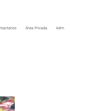
ntactanos
Área Privada
Adm.