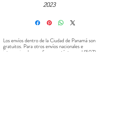
2023
Los envíos dentro de la Ciudad de Panamá son
gratuitos. Para otros envíos nacionales e
internacionales por favor contáctanos al
(507)
6678-0065
o a través de
rrodriguez@menucreativo.com
para indicarle
el costo adicional y coordinar el envío
+
507 6678 0065