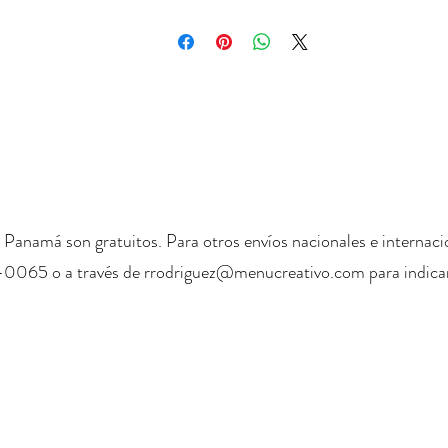
 Panamá son gratuitos. Para otros envíos nacionales e internaci
-0065 o a través de
rrodriguez@menucreativo.com
para indicar
+ 507 6678 0065
rrodriguez@menucreativo.com