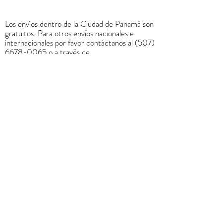
Los envíos dentro de la Ciudad de Panamá son
gratuitos. Para otros envíos nacionales e
internacionales por favor contáctanos al
(507)
6678-0065
o a través de
rrodriguez@menucreativo.com
para indicarle
el costo adicional y coordinar el envío
+
507 6678 0065
rrodriguez@menucreativo.com
Área de colaboradores