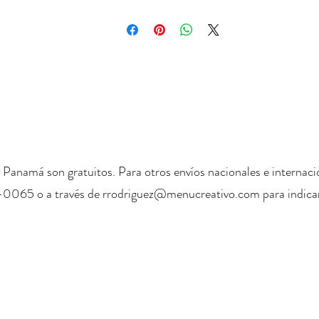
 Panamá son gratuitos. Para otros envíos nacionales e internaci
-0065 o a través de
rrodriguez@menucreativo.com
para indicar
+ 507 6678 0065
rrodriguez@menucreativo.com