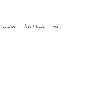
ntactanos
Área Privada
Adm.