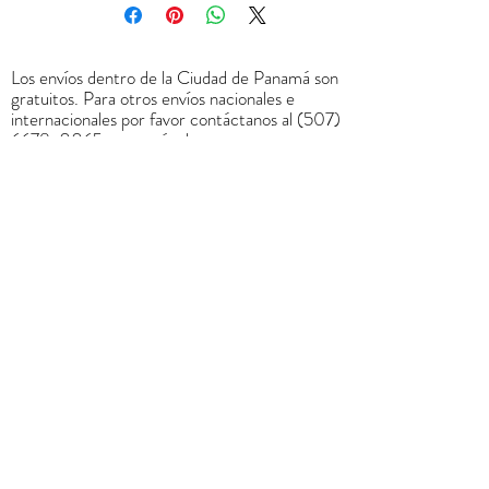
Los envíos dentro de la Ciudad de Panamá son
gratuitos. Para otros envíos nacionales e
internacionales por favor contáctanos al
(507)
6678-0065
o a través de
rrodriguez@menucreativo.com
para indicarle
el costo adicional y coordinar el envío
+
507 6678 0065
rrodriguez@menucreativo.com