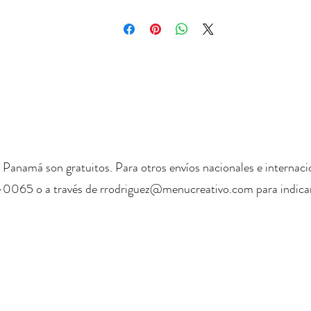
 Panamá son gratuitos. Para otros envíos nacionales e internaci
-0065 o a través de
rrodriguez@menucreativo.com
para indicar
+ 507 6678 0065
rrodriguez@menucreativo.com