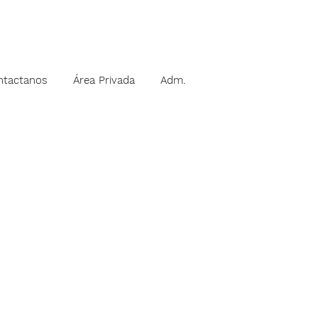
ntactanos
Área Privada
Adm.