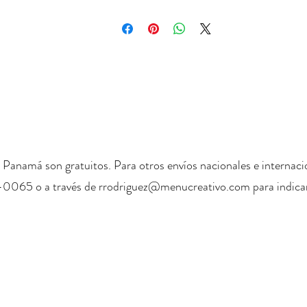
 Panamá son gratuitos. Para otros envíos nacionales e internaci
-0065 o a través de
rrodriguez@menucreativo.com
para indicar
+ 507 6678 0065
rrodriguez@menucreativo.com