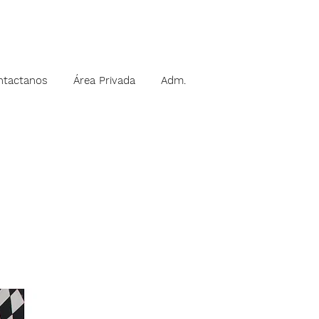
ntactanos
Área Privada
Adm.