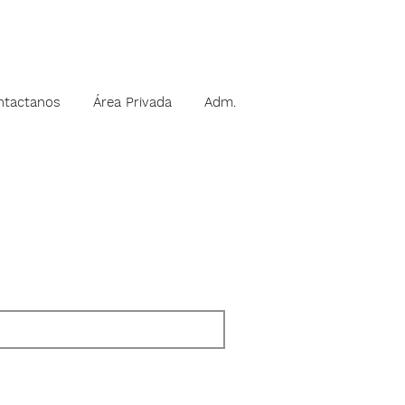
ntactanos
Área Privada
Adm.