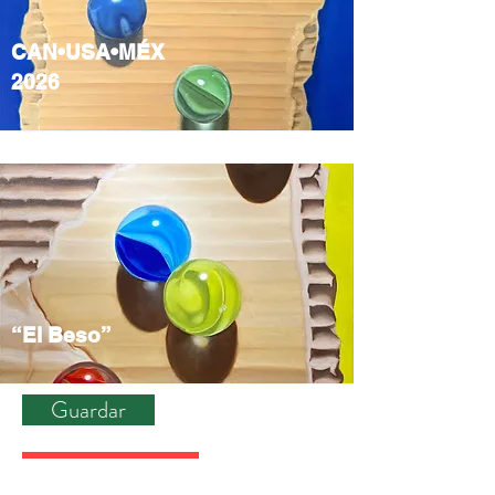
CAN•USA•MÉX
2026
“El Beso”
Guardar
Cancelar