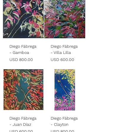
Diego Fábrega
Diego Fábrega
- Gamboa
- Villa Lilla
Precio
Precio
USD 800.00
USD 600.00
Diego Fábrega
Diego Fábrega
- Juan Díaz
- Clayton
Precio
Precio
USD 600.00
USD 800.00