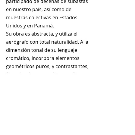
participado de decenas de subastas
en nuestro país, así como de
muestras colectivas en Estados
Unidos y en Panamá.
Su obra es abstracta, y utiliza el
aerógrafo con total naturalidad. A la
dimensión tonal de su lenguaje
cromático, incorpora elementos
geométricos puros, y contrastantes,
formulando composiciones afines a
la era digital.
+
507 6678 0065
rrodriguez@menucreativo.com
Área de colaboradores