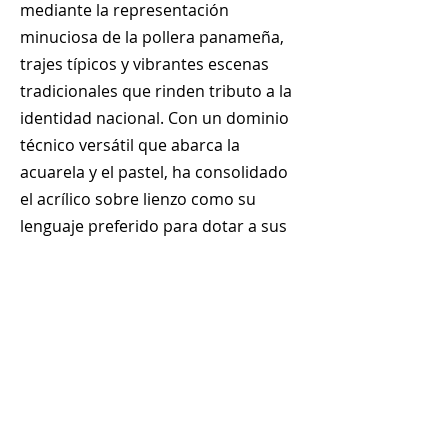
mediante la representación
minuciosa de la pollera panameña,
trajes típicos y vibrantes escenas
tradicionales que rinden tributo a la
identidad nacional. Con un dominio
técnico versátil que abarca la
acuarela y el pastel, ha consolidado
el acrílico sobre lienzo como su
lenguaje preferido para dotar a sus
composiciones de colores luminosos
y texturas cálidas.
+
507 6678 0065
rrodriguez@menucreativo.com