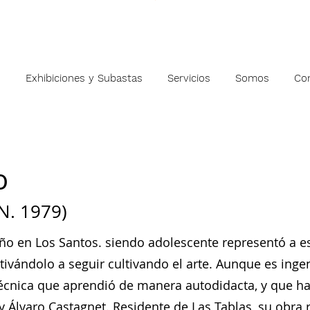
s
Exhibiciones y Subastas
Servicios
Somos
Co
o
N. 1979)
o en Los Santos. siendo adolescente representó a es
tivándolo a seguir cultivando el arte. Aunque es ingen
 técnica que aprendió de manera autodidacta, y que h
 Álvaro Castagnet. Residente de Las Tablas, su obra ref