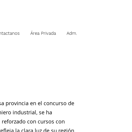
ntactanos
Área Privada
Adm.
a provincia en el concurso de
iero industrial, se ha
a reforzado con cursos con
leja la clara luz de su región,