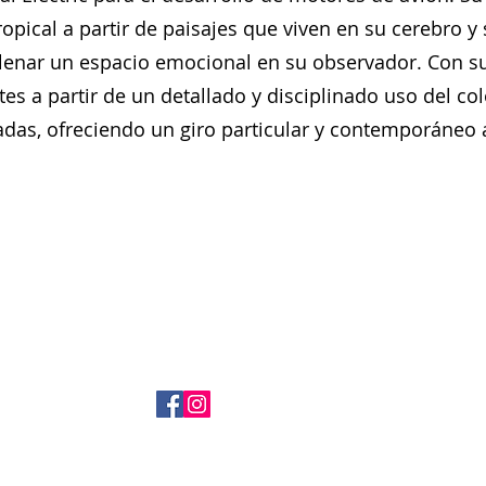
tropical a partir de paisajes que viven en su cerebro
 llenar un espacio emocional en su observador. Con s
es a partir de un detallado y disciplinado uso del co
das, ofreciendo un giro particular y contemporáneo al
+ 507 6678 0065
rrodriguez@menucreativo.com