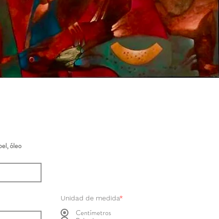
el, óleo
Unidad de medida
*
Centímetros