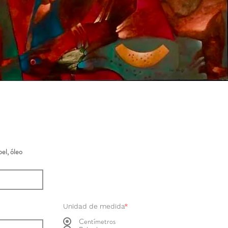
el, óleo
Unidad de medida
*
Centímetros