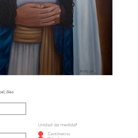
el, óleo
Unidad de medida
*
Centímetros