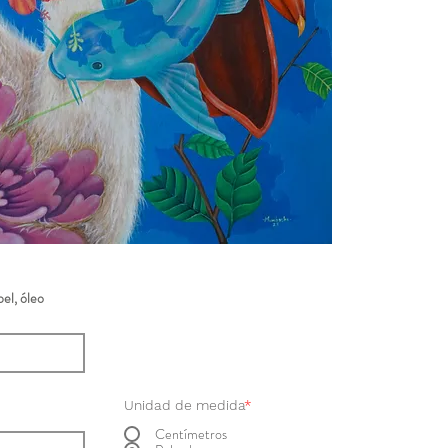
el, óleo
Unidad de medida
*
Centímetros