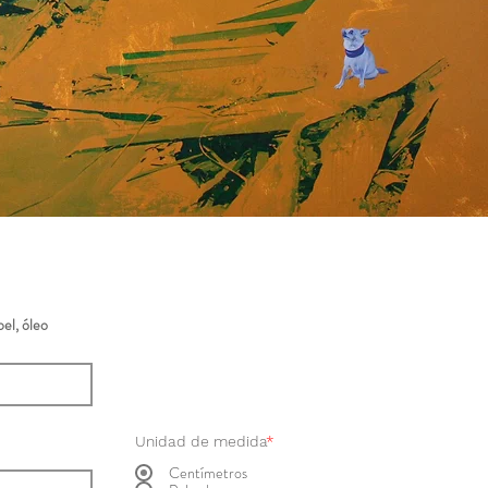
el, óleo
Unidad de medida
*
Centímetros