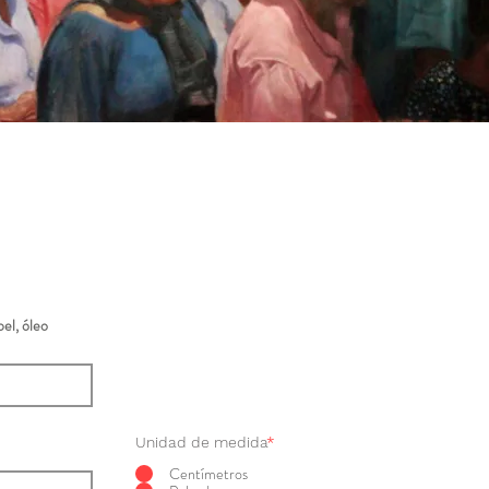
el, óleo
Unidad de medida
*
Centímetros