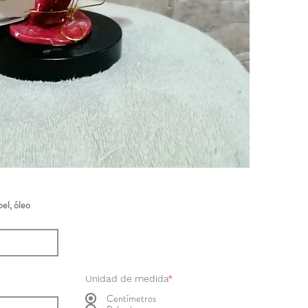
el, óleo
Unidad de medida
*
Centímetros