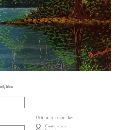
el, óleo
Unidad de medida
*
Centímetros