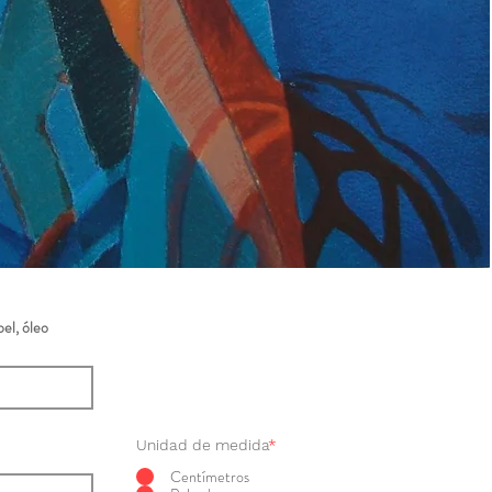
el, óleo
Unidad de medida
*
Centímetros