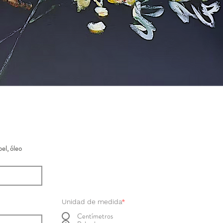
el, óleo
Unidad de medida
*
Centímetros