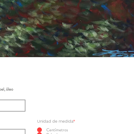
el, óleo
Unidad de medida
*
Centímetros