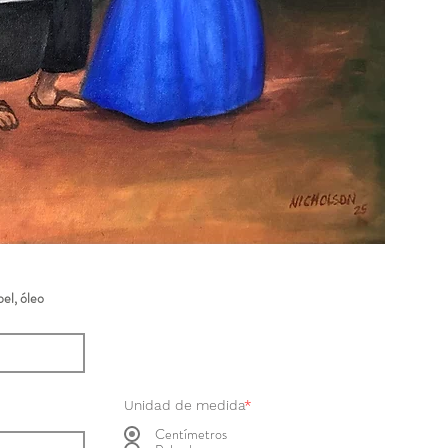
el, óleo
Unidad de medida
*
Centímetros