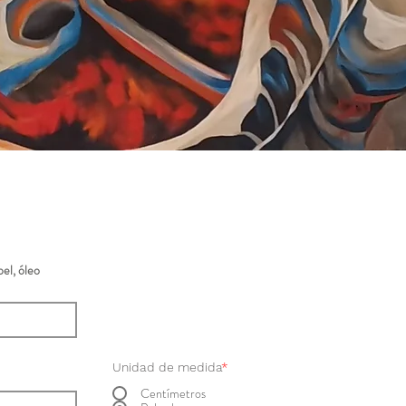
el, óleo
Unidad de medida
*
Centímetros