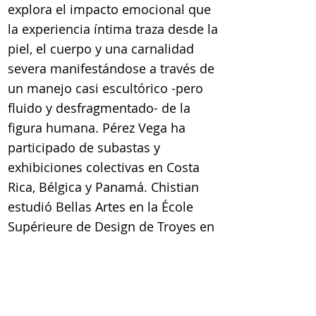
explora el impacto emocional que
la experiencia íntima traza desde la
piel, el cuerpo y una carnalidad
severa manifestándose a través de
un manejo casi escultórico -pero
fluido y desfragmentado- de la
figura humana. Pérez Vega ha
participado de subastas y
exhibiciones colectivas en Costa
Rica, Bélgica y Panamá. Chistian
estudió Bellas Artes en la École
Supérieure de Design de Troyes en
Francia, y luego se formó como
arquitecto interiorista en Bélgica
en el Ecole Nationale Supérieure
des Arts Visuels de 'La Cambre', en