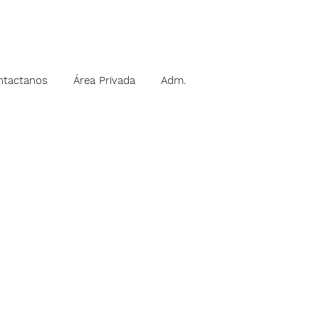
ntactanos
Área Privada
Adm.