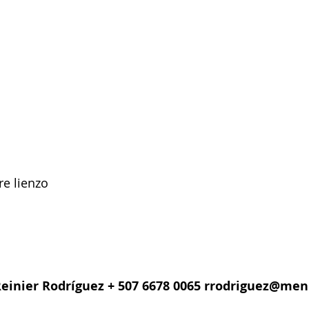
re lienzo
einier Rodríguez + 507 6678 0065
rrodriguez@men